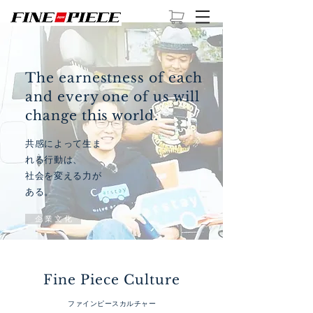
The earnestness of each
and every one of us will
change this world.
共感によって生ま
れる行動は、
社会を変える力が
ある。
企 業 文 化
Fine Piece Culture
ファインピースカルチャー