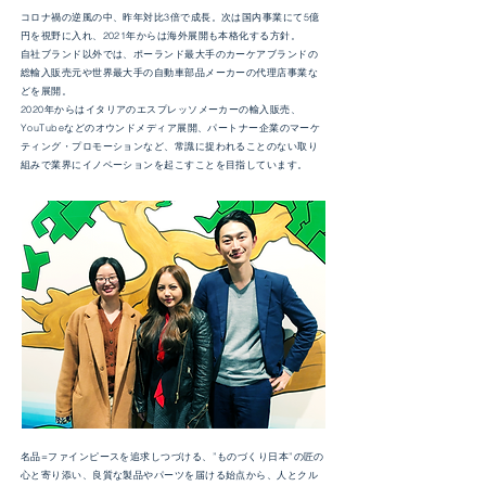
コロナ禍の逆風の中、昨年対比3倍で成長。次は国内事業にて5億
円を視野に入れ、2021年からは海外展開も本格化する方針。
自社ブランド以外では、ポーランド最大手のカーケアブランドの
総輸入販売元や世界最大手の自動車部品メーカーの代理店事業な
どを展開。
2020年からはイタリアのエスプレッソメーカーの輸入販売、
YouTubeなどのオウンドメディア展開、パートナー企業のマーケ
ティング・プロモーションなど、常識に捉われることのない取り
組みで業界にイノベーションを起こすことを目指しています。
名品=ファインピースを追求しつづける、”ものづくり日本”の匠の
心と寄り添い、良質な製品やパーツを届ける始点から、人とクル