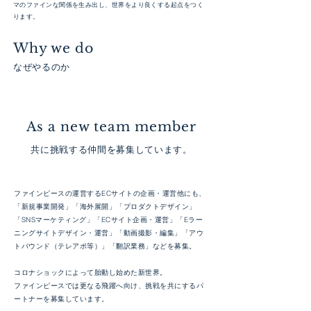
マのファインな関係を生み出し、世界をより良くする起点をつく
ります。
Why we do
なぜやるのか
As a new team member
共に挑戦する仲間を募集しています。
ファインピースの運営するECサイトの企画・運営他にも、
「新規事業開発」「海外展開」「プロダクトデザイン」
「SNSマーケティング」「ECサイト企画・運営」「Eラー
ニングサイトデザイン・運営」「動画撮影・編集」「アウ
トバウンド（テレアポ等）」「翻訳業務」などを募集。
コロナショックによって胎動し始めた新世界。
ファインピースでは更なる飛躍へ向け、挑戦を共にするパ
ートナーを募集しています。