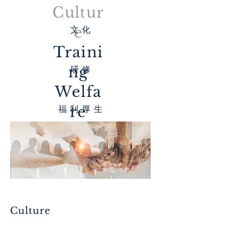
Cultur
e
​文 化
Traini
ng
​研 修
Welfa
re
​福 利 厚 生
Culture