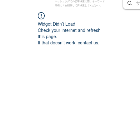
ハッシュタグでの記事検索の際、キーワード
最初の # を削除して再検索してください。
Widget Didn’t Load
Check your internet and refresh
this page.
If that doesn’t work, contact us.