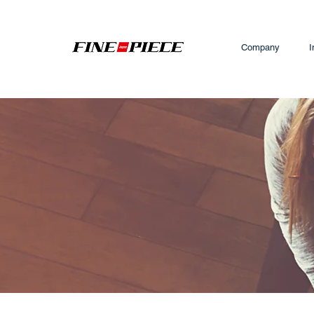
Company
I